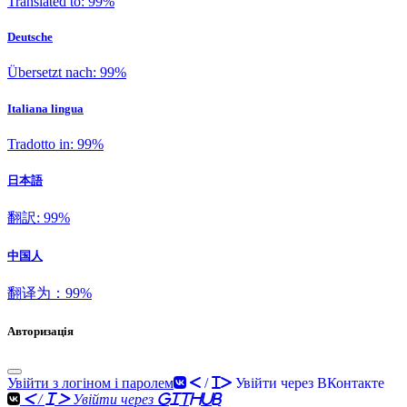
Translated to: 99%
Deutsche
Übersetzt nach: 99%
Italiana lingua
Tradotto in: 99%
日本語
翻訳: 99%
中国人
翻译为：99%
Авторизація
Увійти з логіном і паролем
< / i> Увійти через ВКонтакте
< / i > Увійти через GitHub