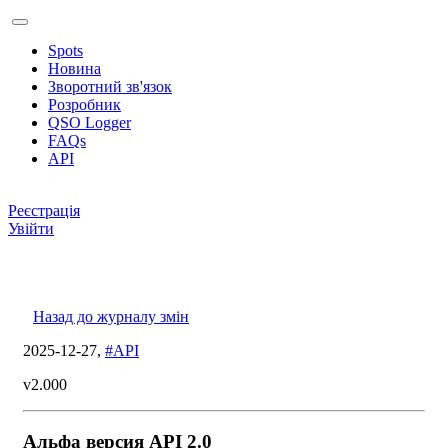
Spots
Новина
Зворотний зв'язок
Розробник
QSO Logger
FAQs
API
Реєстрація
Увійти
Назад до журналу змін
2025-12-27,
#API
v2.000
Альфа версия API 2.0