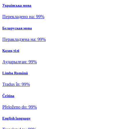
Українська мова
Перекладено на: 99%
Беларуская мова
Перакладзена на: 99%
Қазақ тілі
Аударылған: 99%
Limba Română
Tradus în: 99%
Čeština
Přeloženo do: 99%
English language