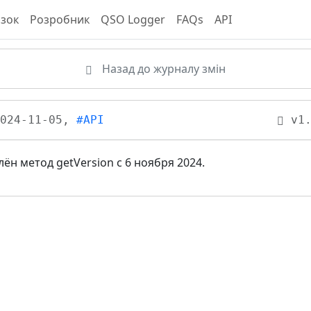
язок
Розробник
QSO Logger
FAQs
API
Назад до журналу змін
024-11-05,
#API
v1.
лён метод getVersion с 6 ноября 2024.