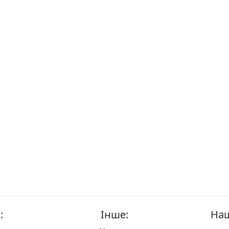
:
Інше:
Наш