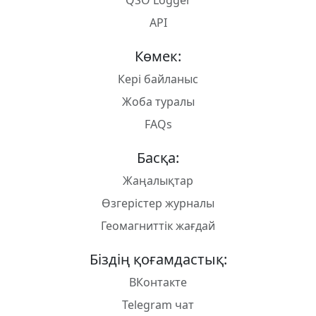
QSO Logger
API
Көмек:
Кері байланыс
Жоба туралы
FAQs
Басқа:
Жаңалықтар
Өзгерістер журналы
Геомагниттік жағдай
Біздің қоғамдастық:
ВКонтакте
Telegram чат